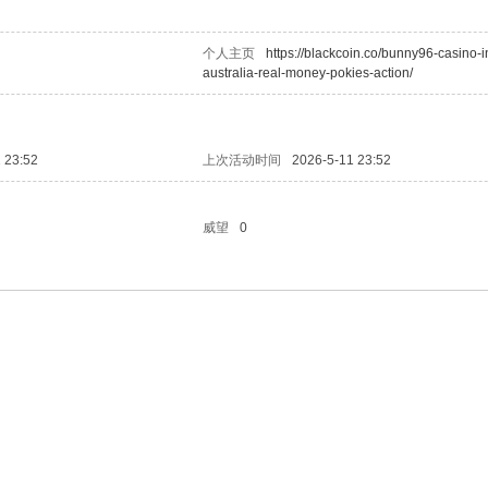
个人主页
https://blackcoin.co/bunny96-casino-i
australia-real-money-pokies-action/
 23:52
上次活动时间
2026-5-11 23:52
威望
0