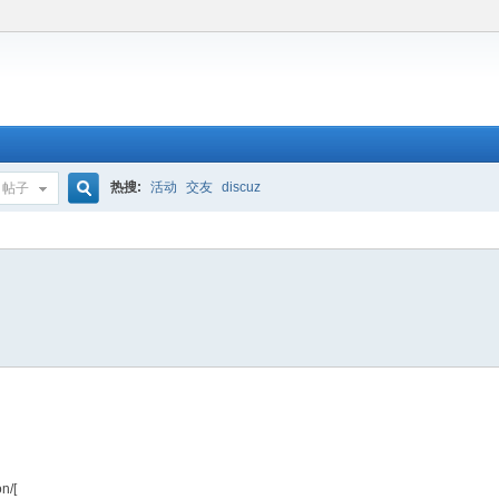
热搜:
活动
交友
discuz
帖子
搜
索
n/[