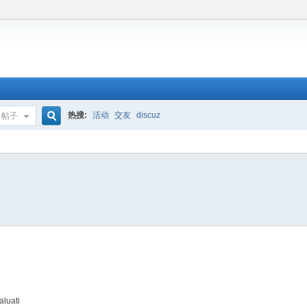
热搜:
活动
交友
discuz
帖子
搜
索
aluati