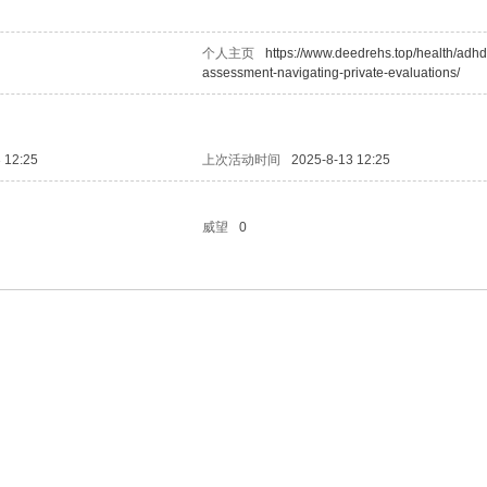
个人主页
https://www.deedrehs.top/health/adhd
assessment-navigating-private-evaluations/
 12:25
上次活动时间
2025-8-13 12:25
威望
0