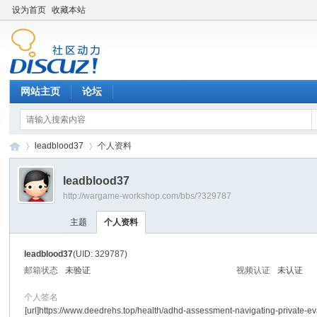
设为首页
收藏本站
网站主页
论坛
leadblood37
个人资料
leadblood37
http://wargame-workshop.com/bbs/?329787
黑
›
›
主题
个人资料
leadblood37
(UID: 329787)
邮箱状态
未验证
视频认证
未认证
个人签名
[url]https://www.deedrehs.top/health/adhd-assessment-navigating-private-ev