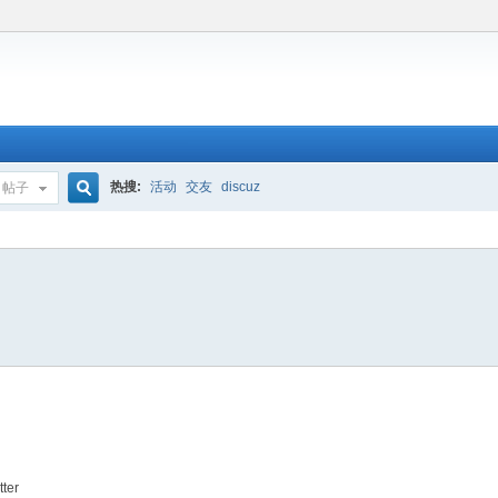
热搜:
活动
交友
discuz
帖子
搜
索
tter