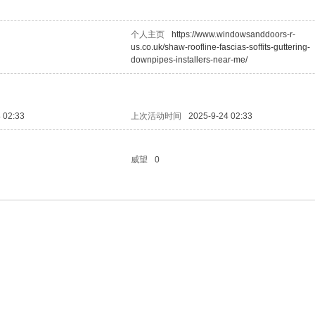
个人主页
https://www.windowsanddoors-r-
us.co.uk/shaw-roofline-fascias-soffits-guttering-
downpipes-installers-near-me/
 02:33
上次活动时间
2025-9-24 02:33
威望
0