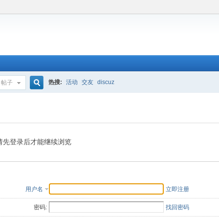
热搜:
活动
交友
discuz
帖子
搜
索
请先登录后才能继续浏览
用户名
立即注册
密码:
找回密码