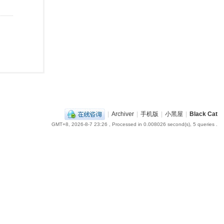
|
Archiver
|
手机版
|
小黑屋
|
Black Cat
GMT+8, 2026-8-7 23:26
, Processed in 0.008026 second(s), 5 queries .