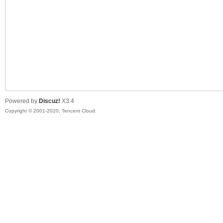
喵
Powered by
Discuz!
X3.4
Copyright © 2001-2020, Tencent Cloud.
制
造