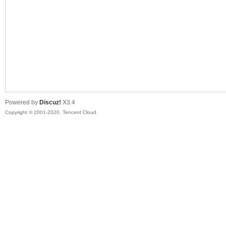
喵
Powered by
Discuz!
X3.4
Copyright © 2001-2020, Tencent Cloud.
制
造