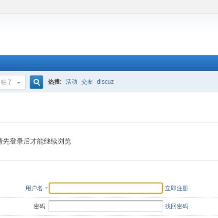
热搜:
活动
交友
discuz
帖子
搜
索
请先登录后才能继续浏览
用户名
立即注册
密码:
找回密码