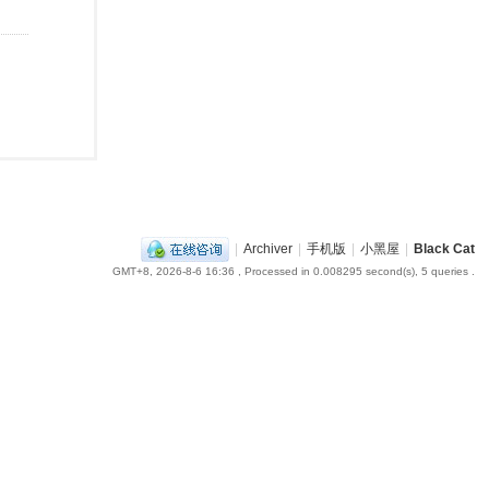
|
Archiver
|
手机版
|
小黑屋
|
Black Cat
GMT+8, 2026-8-6 16:36
, Processed in 0.008295 second(s), 5 queries .