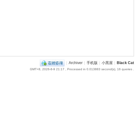
|
Archiver
|
手机版
|
小黑屋
|
Black Cat
GMT+8, 2026-8-9 21:17
, Processed in 0.013883 second(s), 16 queries .