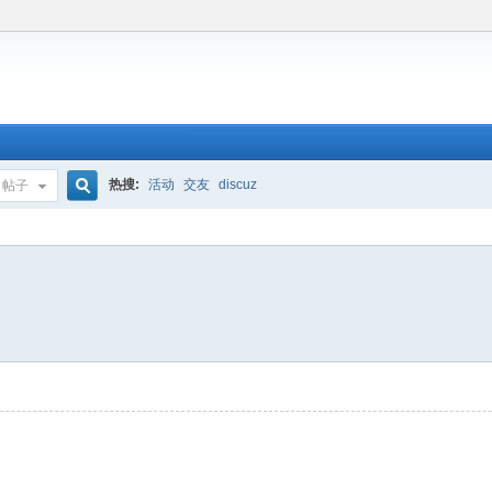
热搜:
活动
交友
discuz
帖子
搜
索