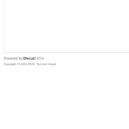
喵
Powered by
Discuz!
X3.4
Copyright © 2001-2020, Tencent Cloud.
制
造