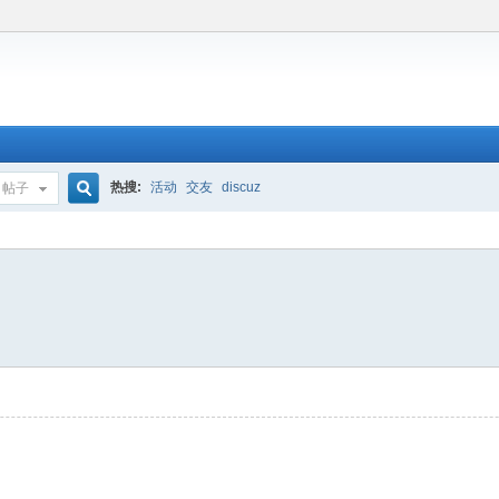
热搜:
活动
交友
discuz
帖子
搜
索