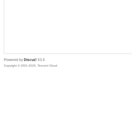
喵
Powered by
Discuz!
X3.4
Copyright © 2001-2020, Tencent Cloud.
制
造