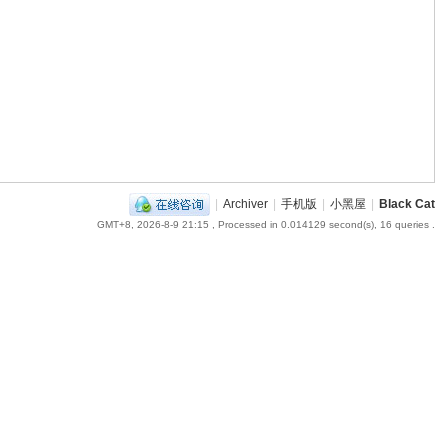
|
Archiver
|
手机版
|
小黑屋
|
Black Cat
GMT+8, 2026-8-9 21:15
, Processed in 0.014129 second(s), 16 queries .