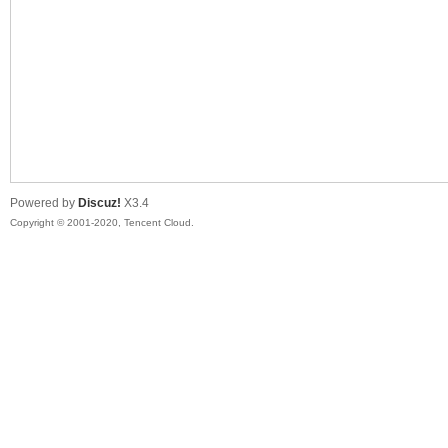
喵
Powered by
Discuz!
X3.4
Copyright © 2001-2020, Tencent Cloud.
制
造