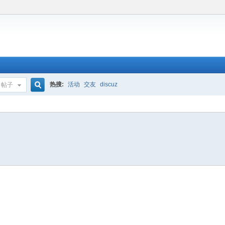
热搜:
活动
交友
discuz
帖子
搜
索