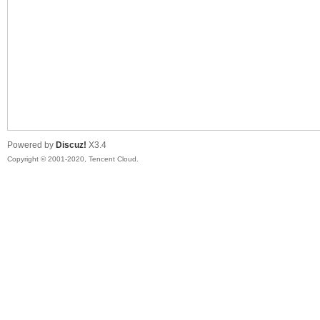
喵
Powered by
Discuz!
X3.4
Copyright © 2001-2020, Tencent Cloud.
制
造