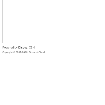
喵
Powered by
Discuz!
X3.4
Copyright © 2001-2020, Tencent Cloud.
制
造