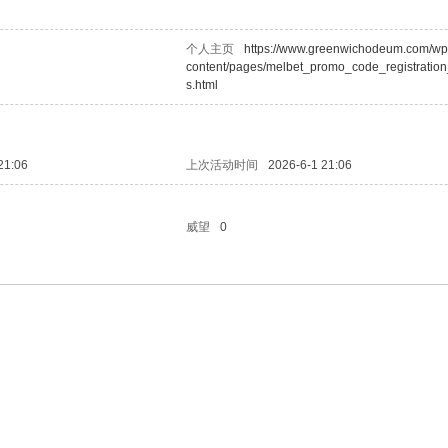
个人主页
https://www.greenwichodeum.com/wp
content/pages/melbet_promo_code_registratio
s.html
21:06
上次活动时间
2026-6-1 21:06
威望
0