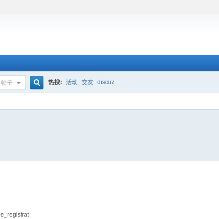
热搜:
活动
交友
discuz
帖子
搜
索
e_registrat