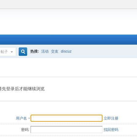
热搜:
活动
交友
discuz
帖子
搜
索
请先登录后才能继续浏览
用户名
立即注册
密码:
找回密码