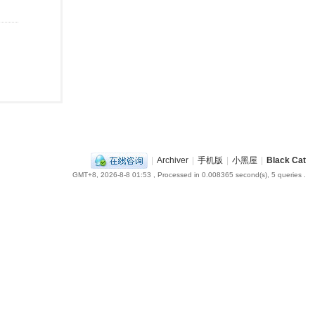
|
Archiver
|
手机版
|
小黑屋
|
Black Cat
GMT+8, 2026-8-8 01:53
, Processed in 0.008365 second(s), 5 queries .