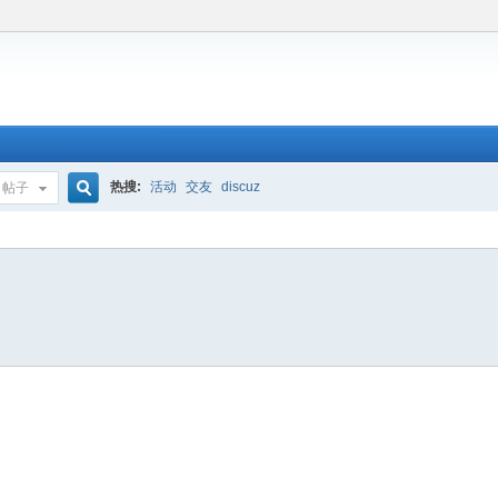
热搜:
活动
交友
discuz
帖子
搜
索