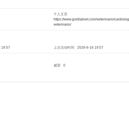
个人主页
https://www.goldlabvet.com/veterinario/cardiolog
veterinario/
 19:57
上次活动时间
2026-6-16 19:57
威望
0