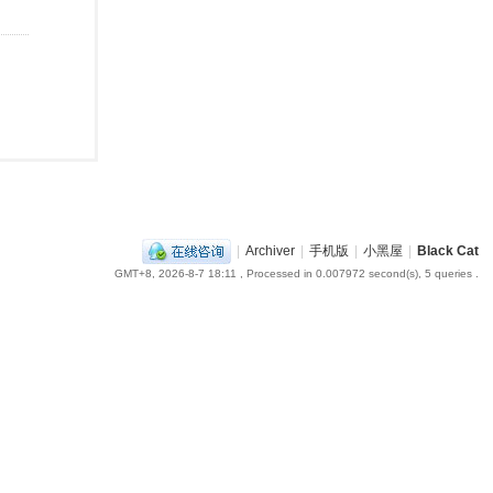
|
Archiver
|
手机版
|
小黑屋
|
Black Cat
GMT+8, 2026-8-7 18:11
, Processed in 0.007972 second(s), 5 queries .