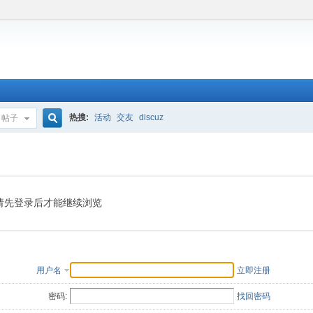
热搜:
活动
交友
discuz
帖子
搜
索
请先登录后才能继续浏览
用户名
立即注册
密码:
找回密码