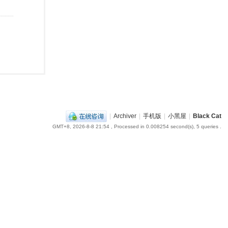
|
Archiver
|
手机版
|
小黑屋
|
Black Cat
GMT+8, 2026-8-8 21:54
, Processed in 0.008254 second(s), 5 queries .