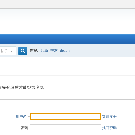
热搜:
活动
交友
discuz
帖子
搜
索
请先登录后才能继续浏览
用户名
立即注册
密码:
找回密码