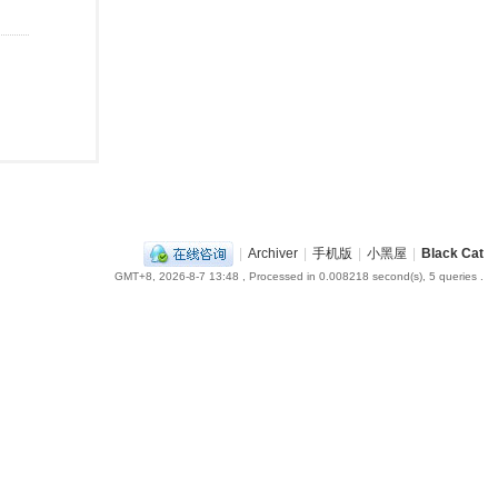
|
Archiver
|
手机版
|
小黑屋
|
Black Cat
GMT+8, 2026-8-7 13:48
, Processed in 0.008218 second(s), 5 queries .