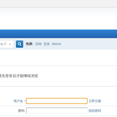
热搜:
活动
交友
discuz
帖子
搜
索
请先登录后才能继续浏览
用户名
立即注册
密码:
找回密码