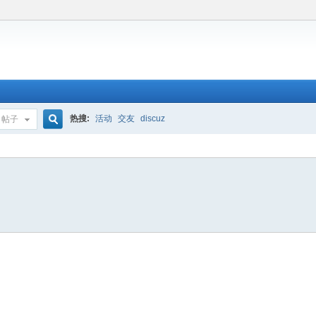
热搜:
活动
交友
discuz
帖子
搜
索