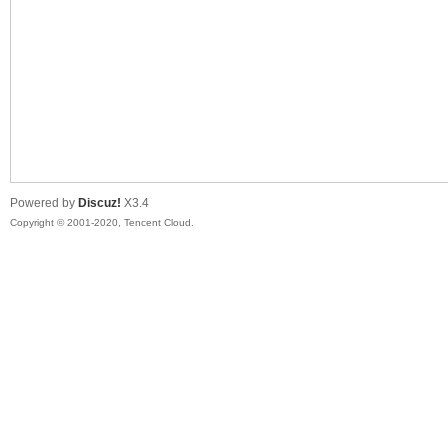
喵
Powered by
Discuz!
X3.4
Copyright © 2001-2020, Tencent Cloud.
制
造