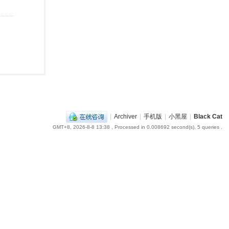
|
Archiver
|
手机版
|
小黑屋
|
Black Cat
GMT+8, 2026-8-8 13:38
, Processed in 0.008692 second(s), 5 queries .