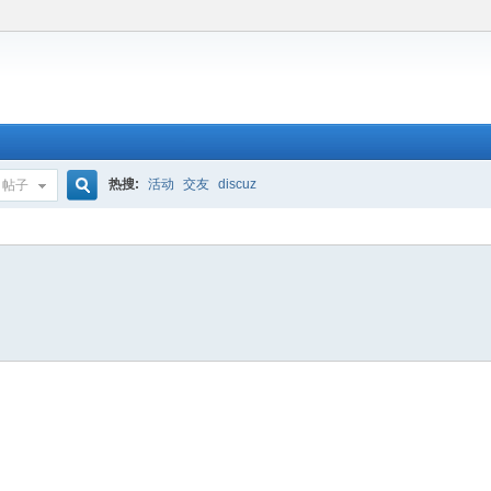
热搜:
活动
交友
discuz
帖子
搜
索