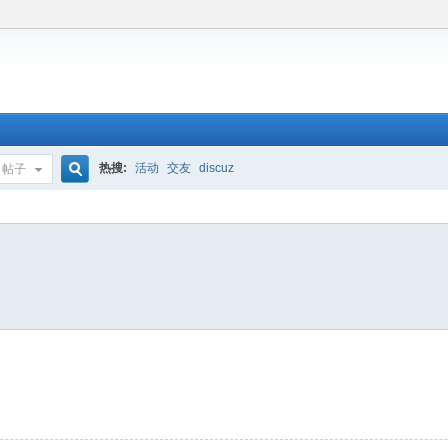
热搜:
活动
交友
discuz
帖子
搜
索