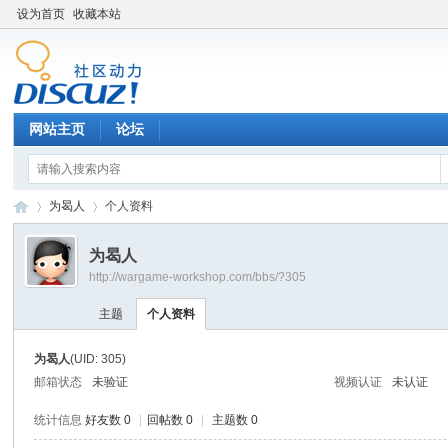
设为首页
收藏本站
网站主页
论坛
为曷人
个人资料
为曷人
http://wargame-workshop.com/bbs/?305
黑
›
›
主题
个人资料
为曷人
(UID: 305)
邮箱状态
未验证
视频认证
未认证
统计信息
好友数 0
|
回帖数 0
|
主题数 0