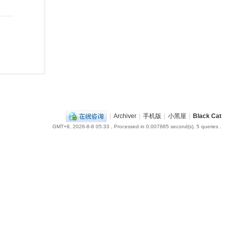
|
Archiver
|
手机版
|
小黑屋
|
Black Cat
GMT+8, 2026-8-8 05:33
, Processed in 0.007885 second(s), 5 queries .