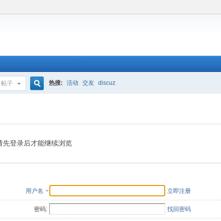
热搜:
活动
交友
discuz
帖子
搜
索
请先登录后才能继续浏览
用户名
立即注册
密码:
找回密码