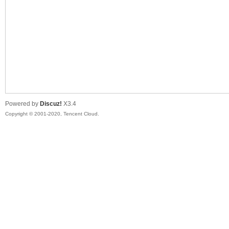
喵
Powered by
Discuz!
X3.4
Copyright © 2001-2020, Tencent Cloud.
制
造