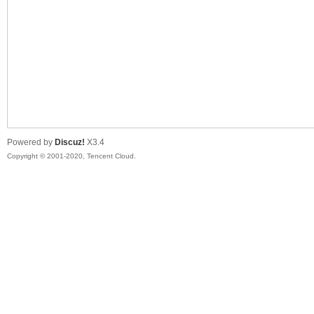
喵
Powered by
Discuz!
X3.4
Copyright © 2001-2020, Tencent Cloud.
制
造