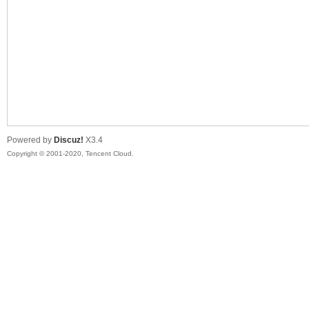
喵
Powered by
Discuz!
X3.4
Copyright © 2001-2020, Tencent Cloud.
制
造