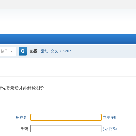
热搜:
活动
交友
discuz
帖子
搜
索
请先登录后才能继续浏览
用户名
立即注册
密码:
找回密码