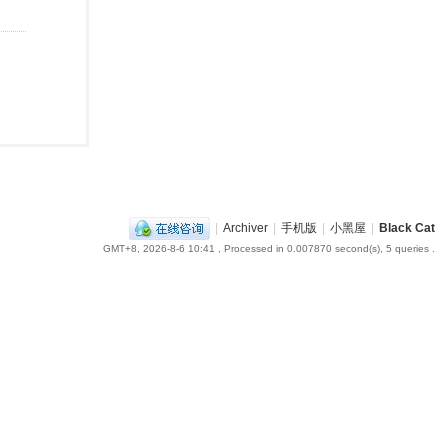
|
Archiver
|
手机版
|
小黑屋
|
Black Cat
GMT+8, 2026-8-6 10:41
, Processed in 0.007870 second(s), 5 queries .