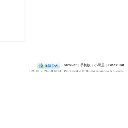
|
Archiver
|
手机版
|
小黑屋
|
Black Cat
GMT+8, 2026-8-8 18:34
, Processed in 0.007934 second(s), 5 queries .