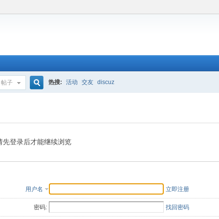
热搜:
活动
交友
discuz
帖子
搜
索
请先登录后才能继续浏览
用户名
立即注册
密码:
找回密码