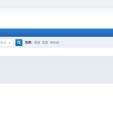
热搜:
活动
交友
discuz
帖子
搜
索