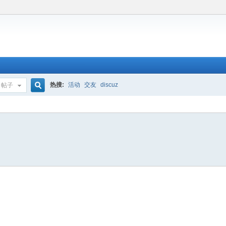
热搜:
活动
交友
discuz
帖子
搜
索