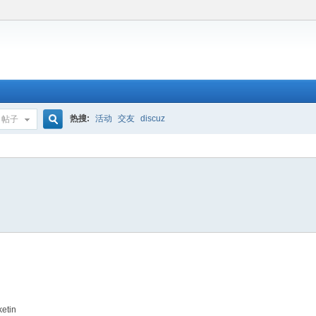
热搜:
活动
交友
discuz
帖子
搜
索
ketin