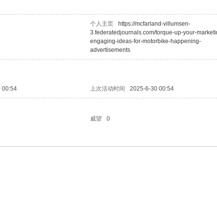
个人主页
https://mcfarland-villumsen-
3.federatedjournals.com/torque-up-your-marketi
engaging-ideas-for-motorbike-happening-
advertisements
 00:54
上次活动时间
2025-6-30 00:54
威望
0