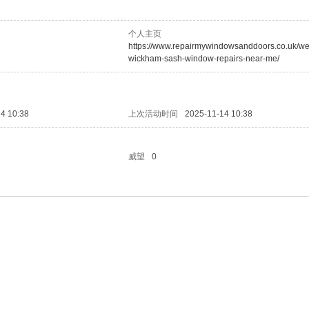
个人主页
https://www.repairmywindowsanddoors.co.uk/we
wickham-sash-window-repairs-near-me/
4 10:38
上次活动时间
2025-11-14 10:38
威望
0