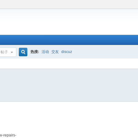
热搜:
活动
交友
discuz
帖子
搜
索
w-repairs-