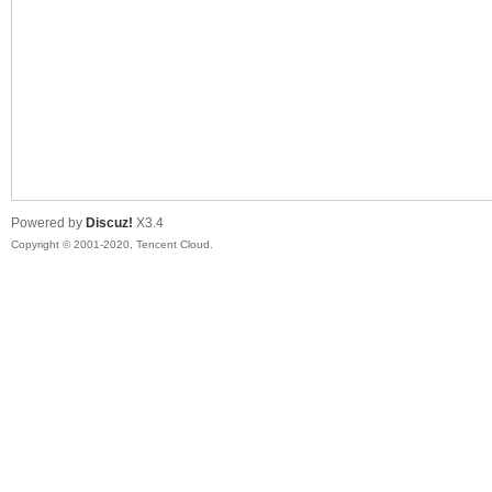
喵
Powered by
Discuz!
X3.4
Copyright © 2001-2020, Tencent Cloud.
制
造