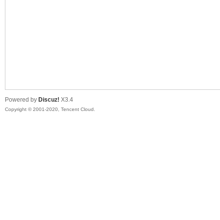
喵
Powered by
Discuz!
X3.4
Copyright © 2001-2020, Tencent Cloud.
制
造