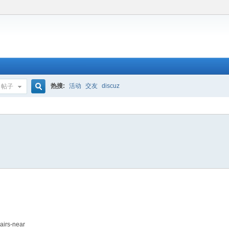
热搜:
活动
交友
discuz
帖子
搜
索
airs-near