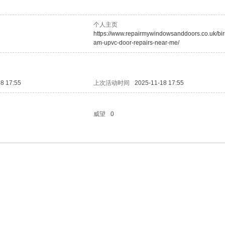
个人主页
https://www.repairmywindowsanddoors.co.uk/bi
am-upvc-door-repairs-near-me/
8 17:55
上次活动时间
2025-11-18 17:55
威望
0