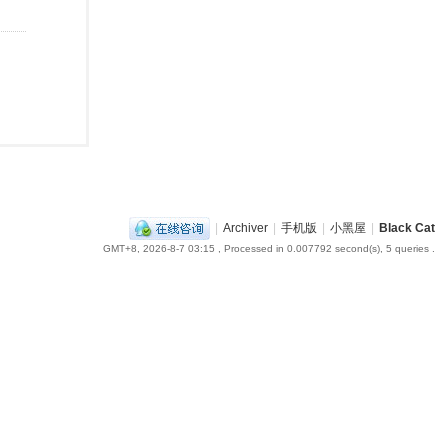
|
Archiver
|
手机版
|
小黑屋
|
Black Cat
GMT+8, 2026-8-7 03:15
, Processed in 0.007792 second(s), 5 queries .