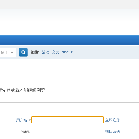
热搜:
活动
交友
discuz
帖子
搜
索
请先登录后才能继续浏览
用户名
立即注册
密码:
找回密码