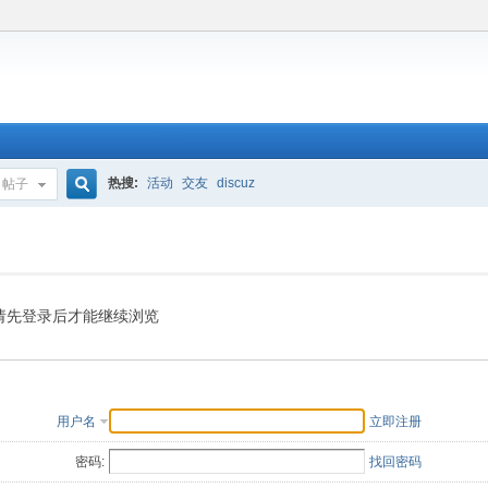
热搜:
活动
交友
discuz
帖子
搜
索
请先登录后才能继续浏览
用户名
立即注册
密码:
找回密码