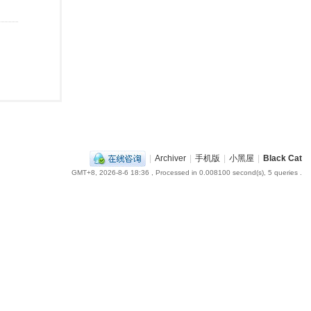
|
Archiver
|
手机版
|
小黑屋
|
Black Cat
GMT+8, 2026-8-6 18:36
, Processed in 0.008100 second(s), 5 queries .