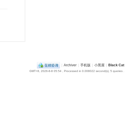
|
Archiver
|
手机版
|
小黑屋
|
Black Cat
GMT+8, 2026-8-8 05:54
, Processed in 0.008022 second(s), 5 queries .