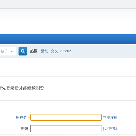
热搜:
活动
交友
discuz
帖子
搜
索
请先登录后才能继续浏览
用户名
立即注册
密码:
找回密码