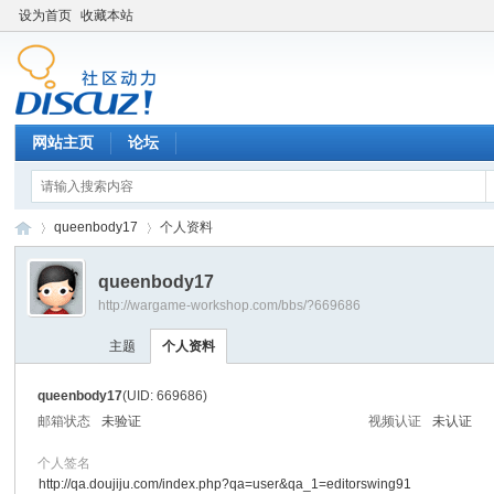
设为首页
收藏本站
网站主页
论坛
queenbody17
个人资料
queenbody17
http://wargame-workshop.com/bbs/?669686
黑
›
›
主题
个人资料
queenbody17
(UID: 669686)
邮箱状态
未验证
视频认证
未认证
个人签名
http://qa.doujiju.com/index.php?qa=user&qa_1=editorswing91