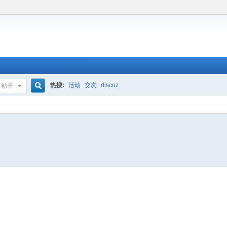
热搜:
活动
交友
discuz
帖子
搜
索