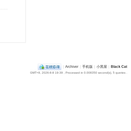
|
Archiver
|
手机版
|
小黑屋
|
Black Cat
GMT+8, 2026-8-8 19:39
, Processed in 0.008350 second(s), 5 queries .