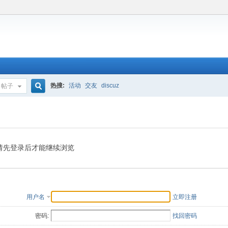
热搜:
活动
交友
discuz
帖子
搜
索
请先登录后才能继续浏览
用户名
立即注册
密码:
找回密码