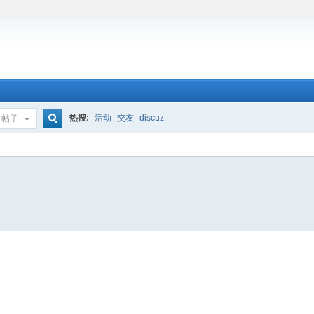
热搜:
活动
交友
discuz
帖子
搜
索