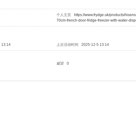
个人主页
https://www.frydge.uk/products/hisens
70cm-french-door-fridge-freezer-with-water-dis
 13:14
上次活动时间
2025-12-5 13:14
威望
0