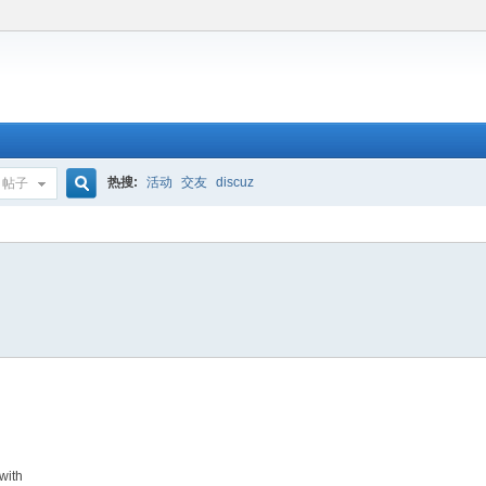
热搜:
活动
交友
discuz
帖子
搜
索
with