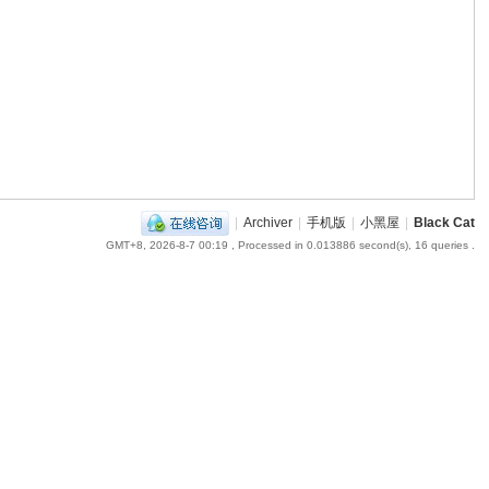
|
Archiver
|
手机版
|
小黑屋
|
Black Cat
GMT+8, 2026-8-7 00:19
, Processed in 0.013886 second(s), 16 queries .