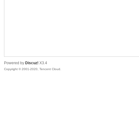
喵
Powered by
Discuz!
X3.4
Copyright © 2001-2020, Tencent Cloud.
制
造