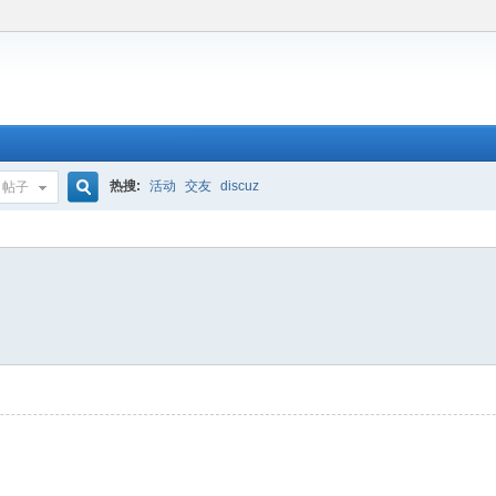
热搜:
活动
交友
discuz
帖子
搜
索