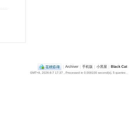
|
Archiver
|
手机版
|
小黑屋
|
Black Cat
GMT+8, 2026-8-7 17:37
, Processed in 0.008100 second(s), 5 queries .