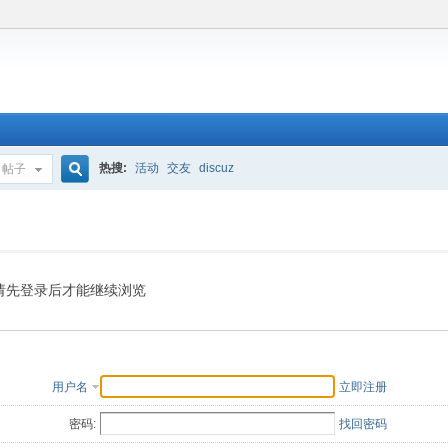
热搜:
活动
交友
discuz
帖子
搜
索
请先登录后才能继续浏览
用户名
立即注册
密码:
找回密码