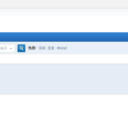
热搜:
活动
交友
discuz
帖子
搜
索