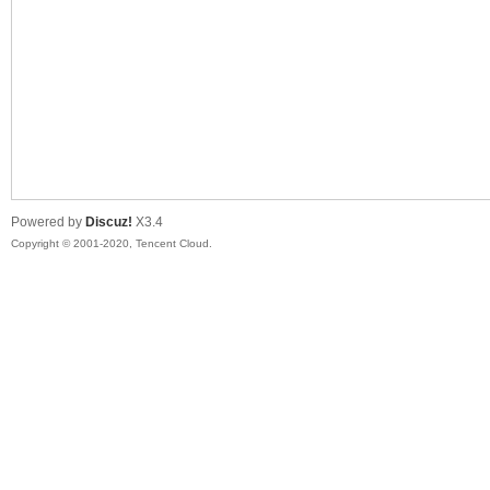
喵
Powered by
Discuz!
X3.4
Copyright © 2001-2020, Tencent Cloud.
制
造