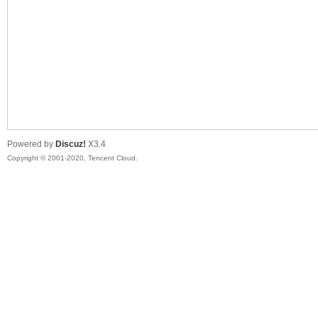
喵
Powered by
Discuz!
X3.4
Copyright © 2001-2020, Tencent Cloud.
制
造