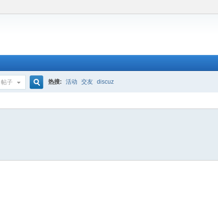
热搜:
活动
交友
discuz
帖子
搜
索